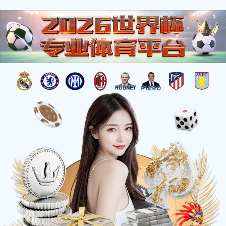
注册入口
星空体育
—— 比赛数据