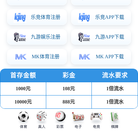
平台稳定流畅
借助全球多节点部署与智能调度机制，星空
体育 实现高并发条件下依然保持流畅体验。
热门赛事期间依旧顺畅无阻，保障您不错过
任何精彩瞬间。
多元活动回馈
平台定期推出签到抽奖、赛事参与奖励、节
日礼包等多样化用户激励，提升参与感与平
台活跃度，打造更有温度的服务体系。
全年无休客服
星空体育 配备专业客服团队，全年 365 天 ×