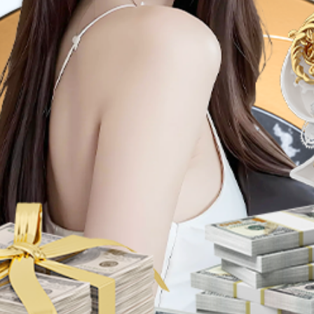
竞争中折射出国乒队伍代际传承的独特温度。