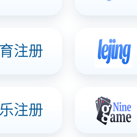
首轮
斯再次成为球迷关注的焦...
27年
国乒乓球队领军人物樊振东...
新前
际，主帅穆里尼奥突然在...