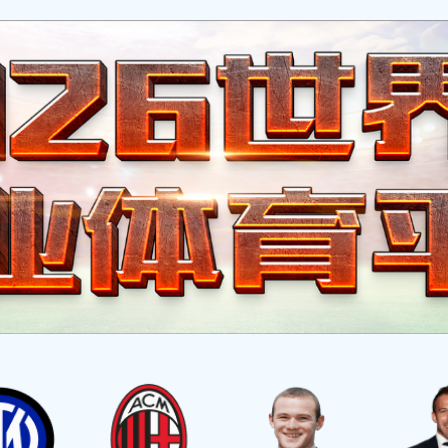
App下载
公司介绍
体育报道
星空体育
—— 比赛数据从这里开