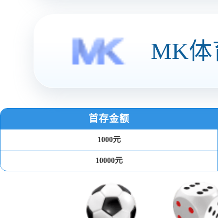
4
诺里斯连续三站登上领奖台，但积分仍
在2024赛季F1赛历进入下半程的关键节点，
2026-07-30
5
汉密尔顿英国站夺冠后积分升至第三，
在刚刚落幕的F1英国大奖赛上，主场作战的刘
2026-07-17
推荐网站
乐动网站
世界杯官方网页版
米兰体育官方网站
MILAN.COM