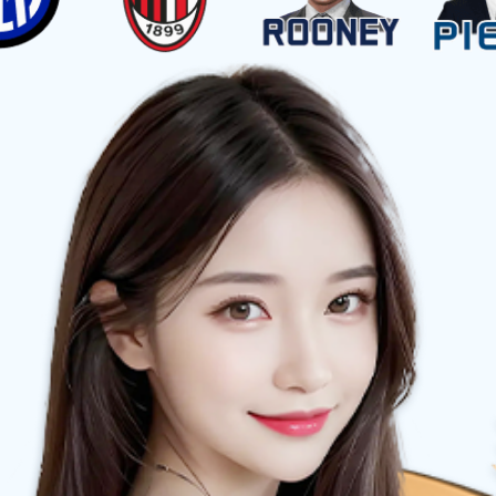
事、专业数据、高清视频，
星空体育APP
与网页版为您提供便捷
APP下载
网页版入口
近日，国乒名将王楚钦在接受媒体采访时的一番谦
长”的讨论时，王楚钦坦言：“我和龙队确实不是
应迅速登上热搜，不仅展现了这位新生代主力对