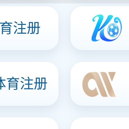
王楚钦的这番表态，与他过往的形象形成了有趣
因场上偶尔的急躁情绪而备受争议。但从2023
独揽四金，再到如今主动把“队长”的帽子轻轻放
队长”的清醒，反而比争当队长更需要勇气。在竞
设定更高的追赶目标。正如他自己所说：“龙队的
如何调动队友，这些都是我下一步要学的。”这种
格局，暗示着他正从“优秀球员”向“核心球员”蜕变
国乒传承的新信号：后浪蓄
王楚钦的谦辞，实际上折射出国乒男队代际交替的
依然保持着超强竞争力，而樊振东刚刚在釜山世
双和男双的绝对实力成为不可或缺的“双打核心”。
又有当打之年的核心，更有冲击力的新锐。在这种
推，恰恰是最理智的选择——他不必过早被“领袖
事实上，国乒的传承从来不是简单的权力交接，