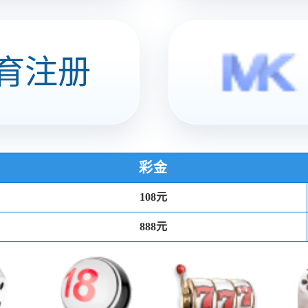
落后
迈凯伦车队的兰多·诺里斯...
梅赛
易斯·汉密尔顿以一场近...
联系我们
support@christianhomebuilders.com