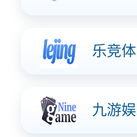
精选推荐
1
西西帕斯手腕伤势反复，美网能否打破
随着美国网球公开赛的临近，希腊名将西西帕
2026-07-24
2
樊振东距离大满贯仅差奥运会金牌，20
在2027年巴黎周期的大幕缓缓拉开之际，中
2026-07-19
3
罗马穆里尼奥炮轰管理层：至今未签下
意甲劲旅罗马队在新赛季备战进入关键阶段之
2026-07-27