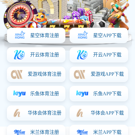
从这里开始
覆盖实时赛事、专业数据、高清视频，
星空体育
APP
与网页版为您提供便捷的体育服务。
APP下载
网页版入口
首页
/
体育报道
/ 正文
2026-06-09 15:03
30 次阅读
上海久事外援布莱德索怒摔球衣被逐，处