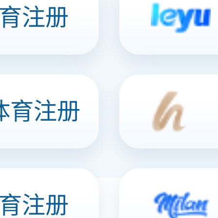
不可否认，迈阿密公开赛至温网期间的赛程高度
性等商业考量，也有红土与草地赛季天然的时间
康为代价集体炮轰ATP压榨运动员时，赛程制定者
望未来，ATP若不能主动将球员休息权纳入赛程
参赛、甚至退赛潮的连锁反应。毕竟，再精彩的
过密这道题，需要网坛各方坐下来好好解一解了