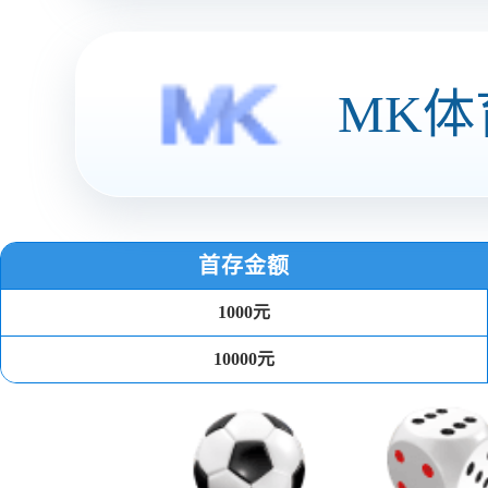
本赛季F1赛程过半，红牛车手马克斯·维斯塔
2026-07-27
5
天空体育：曼联在关注拉齐奥中场巴希
据天空体育最新消息，英超豪门曼联正在密切
2026-06-12
推荐网站
乐动网站
世界杯官方网页版
米兰体育官方网站
MILAN.COM
开云官网
米兰平台