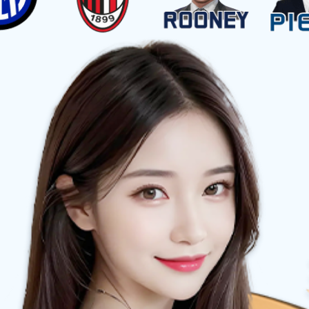
事、专业数据、高清视频，
星空体育APP
与网页版为您提供便捷
APP下载
网页版入口
随着北美阳光双赛（印第安维尔斯与迈阿密公开
草地赛季的高强度切换期。然而，就在球员们即
口，多位排名前十的顶尖球员罕见地联合发声，公