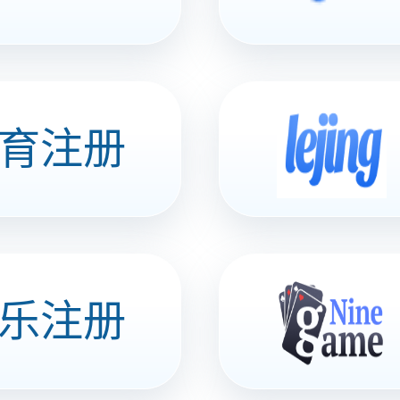
，最后
宣布，他将跳出当前合...
援策
了一个充满波折的赛季后，...
独行
的焦点战中，比赛最后时...
红牛预