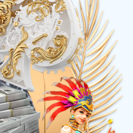
榨运动员的生理与心理极限。这波来自核心
理性的新一轮讨论。