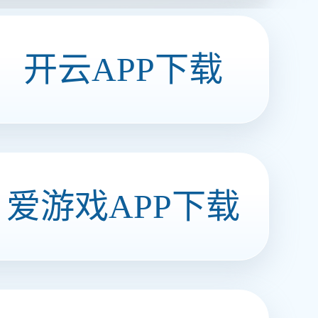
权，更是职业健康底线
次，或在高强度赛季之间设置至少一周的强
员签署联名信，要求ATP管理层在下一赛
赛至温网期间，因过度疲劳导致的肌肉拉
段高出约40%。
ATP一边喊着保护运动员，一边却让球员在
们打出高质量比赛，却连合理的恢复时间都
抱怨升级为公开质疑，部分球员甚至威胁若
员权益的博弈