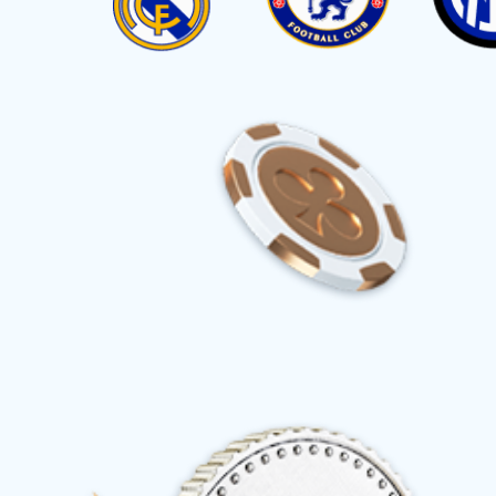
覆盖实时赛
首页
/
体育报道
/ 正文