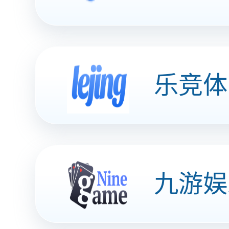
精选推荐
1
雷霆霍姆格伦盖帽率联盟第一，但三分
新赛季至今，雷霆队二年级新星切特·霍姆格伦
2026-07-24
2
樊振东3-0横扫张本智和 轻松挺进WTT
在近日进行的WTT法兰克福冠军赛男单第二轮
2026-06-06
3
上海久事外援布莱德索怒摔球衣被逐，
在CBA联赛常规赛尾声的关键阶段，上海久事
2026-06-09