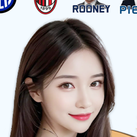
事、专业数据、高清视频，
星空体育APP
与网页版为您提供便捷
APP下载
网页版入口
中超联赛第28轮战火再燃，保级关键战役在青岛
州客家，在开场先丢一球的不利局面下顽强反扑
破门，以2-2绝平对手。这场跌宕起伏的平局，