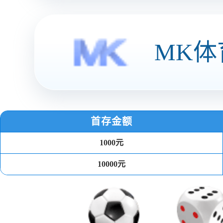
4
约旦首次晋级世界杯，小组赛直面梅西
北京时间昨夜今晨，2026年世界杯亚洲区预
2026-06-09
5
西蒙·拜尔斯与新教练合练视频流出，
近日，一段西蒙·拜尔斯与新教练合练的视频在
2026-07-22
推荐网站
乐动网站
世界杯官方网页版
米兰体育官方网站
MILAN.COM