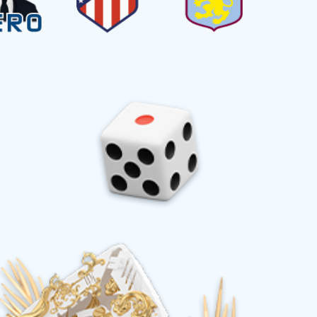
的体育服务。
2026-06-09 15:03
40 次阅读
青春足球场打响。青岛海牛坐镇主场迎战梅
，最终凭借外援康瓜在伤停补时阶段的头球
不仅让主场球迷体验到从绝望到狂喜的过山车