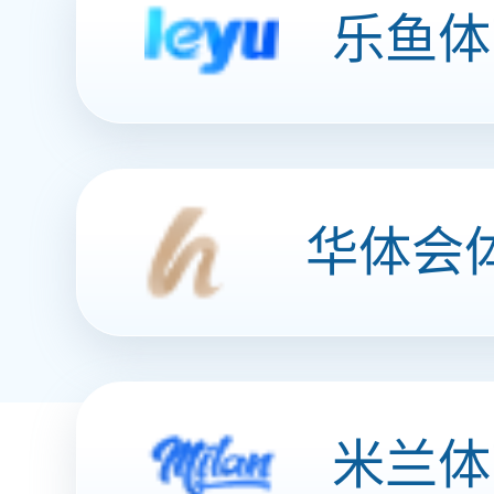
上一篇：
约旦首次晋级世界杯，小组赛直面梅…