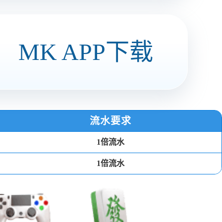
星空体育
星空体育·星空官方网站-星空体育(中国) ✅eson推荐🌈